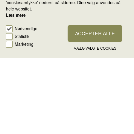
’cookiesamtykke’ nederst på siderne. Dine valg anvendes på
hele websitet.
Læs mere
Nødvendige
ACCEPTER ALLE
Statistik
KATEGORIER
Marketing
VÆLG VALGTE COOKIES
BALLERUP
KOMMUNE