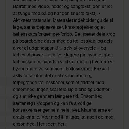
Barrett med video, noder og sangtekst (den er let
at synge med på og har den fineste tekst). •
Aktivitetsmateriale. Materialet indeholder guide til
lege, samarbejdsøvelser, krea-projekter og et
fællesskabsforkæmper-forløb. Det sætter dels krop
på begreberne ensomhed og fællesskab, og dels
giver et udgangspunkt til selv at overveje – og
fælles at prøve – at blive klogere på, hvad et godt
fællesskab er, hvordan vi sikrer det, og hvordan vi
byder andre velkommen i fællesskabet. Fokus i
aktivitetsmaterialet er at skabe åbne og
forpligtende fællesskaber som et middel mod
ensomhed. Ingen skal føle sig alene og udenfor -
og slet ikke gennem længere tid. Ensomhed
sætter sig i kroppen og kan få alvorlige
konsekvenser gennem hele livet. Materialerne er
gratis for alle. Vær med til at tage kampen op mod
ensomhed. Hent dem her: