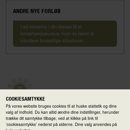
ANDRE NYE FORLØB
Førstehjælpskursus
Lad eleverne i din klasse få et
førstehjælpskursus, hvor de lærer at
håndtere forskellige situationer.
COOKIESAMTYKKE
På vores website bruges cookies til at huske statistik og dine
valg af indhold. Du kan altid ændre dine indstillinger, herunder
Skolen i Virkeligheden
trække dit samtykke tilbage, ved at klikke på link til
’cookiesamtykke’ nederst på siderne. Dine valg anvendes på
Ballerup Kommune