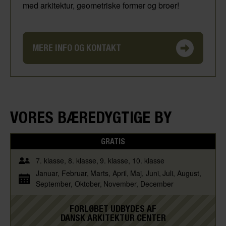
med arkitektur, geometriske former og broer!​
MERE INFO OG KONTAKT
VORES BÆREDYGTIGE BY
GRATIS
7. klasse
8. klasse
9. klasse
10. klasse
Januar
Februar
Marts
April
Maj
Juni
Juli
August
September
Oktober
November
December
FORLØBET UDBYDES AF
DANSK ARKITEKTUR CENTER