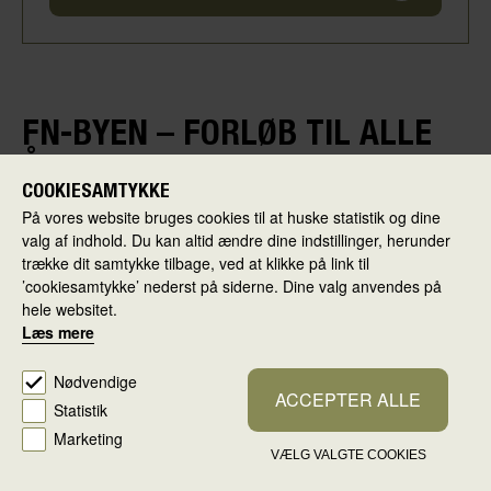
FN-BYEN – FORLØB TIL ALLE
ÅRGANGE
COOKIESAMTYKKE
På vores website bruges cookies til at huske statistik og dine
GRATIS
valg af indhold. Du kan altid ændre dine indstillinger, herunder
1. klasse
2. klasse
3. klasse
4. klasse
5. klasse
trække dit samtykke tilbage, ved at klikke på link til
6. klasse
7. klasse
8. klasse
9. klasse
’cookiesamtykke’ nederst på siderne. Dine valg anvendes på
hele websitet.
Hele Året
Læs mere
Nødvendige
ACCEPTER ALLE
Statistik
Marketing
VÆLG VALGTE COOKIES