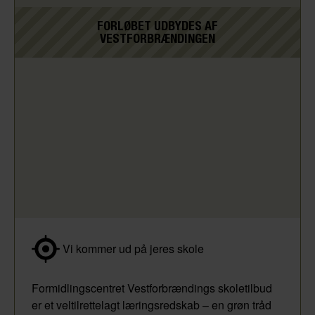
FORLØBET UDBYDES AF
VESTFORBRÆNDINGEN
Vi kommer ud på jeres skole
Formidlingscentret Vestforbrændings skoletilbud
er et veltilrettelagt læringsredskab – en grøn tråd