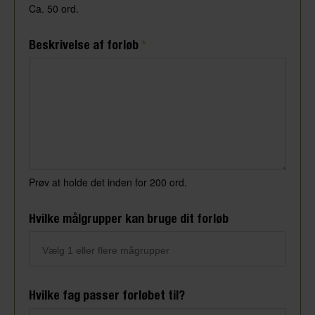
Ca. 50 ord.
Beskrivelse af forløb
Prøv at holde det inden for 200 ord.
Hvilke målgrupper kan bruge dit forløb
Hvilke fag passer forløbet til?