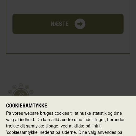
NÆSTE
COOKIESAMTYKKE
På vores website bruges cookies til at huske statistik og dine
valg af indhold. Du kan altid ændre dine indstillinger, herunder
Skolen i Virkeligheden
trække dit samtykke tilbage, ved at klikke på link til
’cookiesamtykke’ nederst på siderne. Dine valg anvendes på
Ballerup Kommune