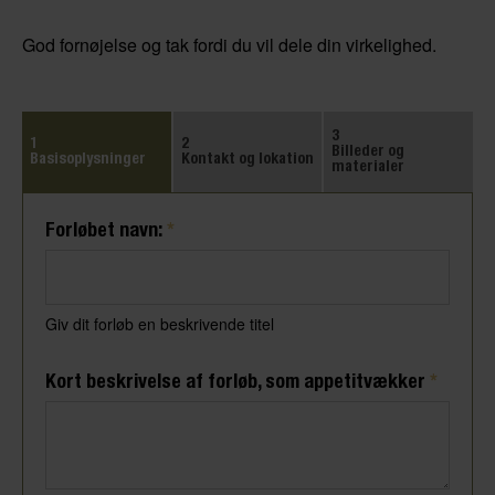
God fornøjelse og tak fordi du vil dele din virkelighed.
3
1
2
Billeder og
Basisoplysninger
Kontakt og lokation
materialer
Forløbet navn:
Giv dit forløb en beskrivende titel
Kort beskrivelse af forløb, som appetitvækker