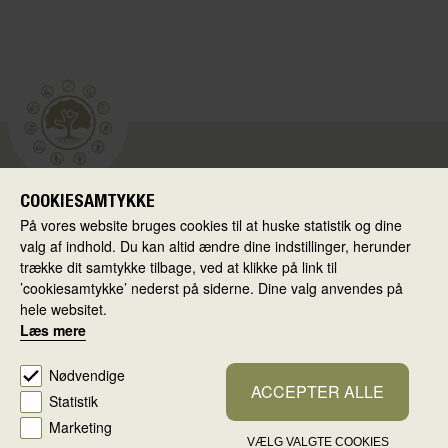
COOKIESAMTYKKE
Skolen i Virkeligheden
På vores website bruges cookies til at huske statistik og dine
Ballerup Kommune
valg af indhold. Du kan altid ændre dine indstillinger, herunder
Hold-an Vej 7
trække dit samtykke tilbage, ved at klikke på link til
’cookiesamtykke’ nederst på siderne. Dine valg anvendes på
2750 Ballerup
hele websitet.
Læs mere
Cookiepolitik
Persondatapolitik
Cookiesamtykke
Nødvendige
ACCEPTER ALLE
Statistik
Redigér
Marketing
VÆLG VALGTE COOKIES