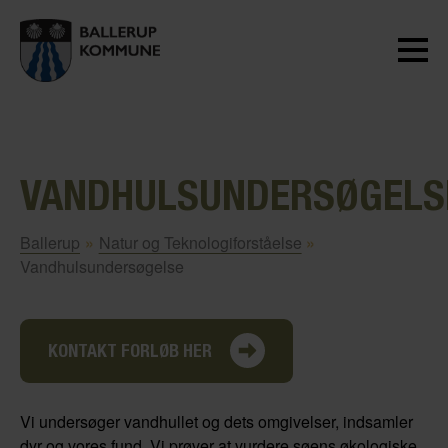
VANDHULSUNDERSØGELS
Ballerup
»
Natur og Teknologiforståelse
»
Vandhulsundersøgelse
KONTAKT FORLØB HER
Vi undersøger vandhullet og dets omgivelser, indsamler
dyr og vores fund. Vi prøver at vurdere søens økologiske