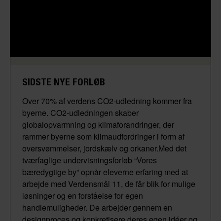
SIDSTE NYE FORLØB
Over 70% af verdens CO2-udledning kommer fra
byerne. CO2-udledningen skaber
globalopvarmning og klimaforandringer, der
rammer byerne som klimaudfordringer i form af
oversvømmelser, jordskælv og orkaner.Med det
tværfaglige undervisningsforløb “Vores
bæredygtige by” opnår eleverne erfaring med at
arbejde med Verdensmål 11, de får blik for mulige
løsninger og en forståelse for egen
handlemuligheder. De arbejder gennem en
designproces og konkretisere deres egen idéer og