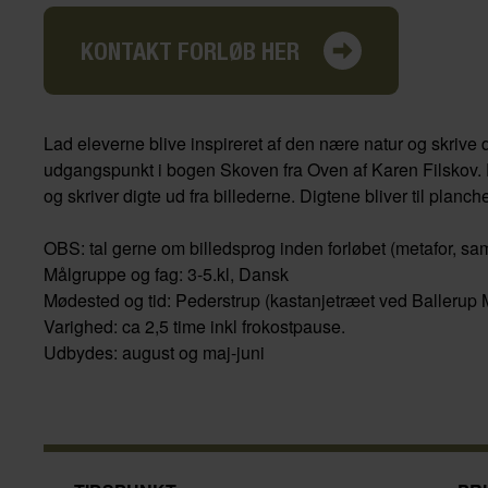
KONTAKT FORLØB HER
Lad eleverne blive inspireret af den nære natur og skrive 
udgangspunkt i bogen Skoven fra Oven af Karen Filskov. El
og skriver digte ud fra billederne. Digtene bliver til planc
OBS: tal gerne om billedsprog inden forløbet (metafor, sa
Målgruppe og fag: 3-5.kl, Dansk
Mødested og tid: Pederstrup (kastanjetræet ved Ballerup
Varighed: ca 2,5 time inkl frokostpause.
Udbydes: august og maj-juni