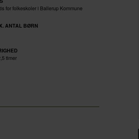
IS
tis for folkeskoler i Ballerup Kommune
X. ANTAL BØRN
RIGHED
,5 timer