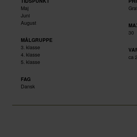
TIDSPUNKT
PR
Maj
Gra
Juni
August
MA
30
MÅLGRUPPE
3. klasse
VA
4. klasse
ca 2
5. klasse
FAG
Dansk