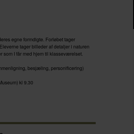
deres egne formdigte. Forløbet tager
everne tager billeder af detaljer i naturen
her som I får med hjem til klasseværelset.
mmenligning, besjæling, personificering)
 Museum) kl 9.30