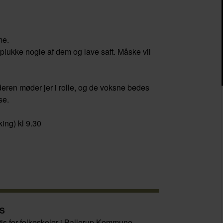
me.
 plukke nogle af dem og lave saft. Måske vil
deren møder jer i rolle, og de voksne bedes
se.
king) kl 9.30
IS
tis for folkeskoler i Ballerup Kommune