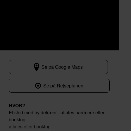
Se på Google Maps
aftales efter booking
Se på Rejseplanen
HVOR?
Et sted med hyldetræer - aftales nærmere efter
booking
aftales efter booking