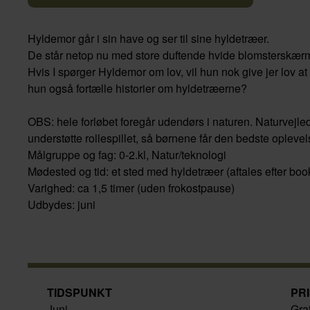
Hyldemor går i sin have og ser til sine hyldetræer.
De står netop nu med store duftende hvide blomsterskær
Hvis I spørger Hyldemor om lov, vil hun nok give jer lov at
hun også fortælle historier om hyldetræerne?
OBS: hele forløbet foregår udendørs i naturen. Naturvejle
understøtte rollespillet, så børnene får den bedste oplevel
Målgruppe og fag: 0-2.kl, Natur/teknologi
Mødested og tid: et sted med hyldetræer (aftales efter boo
Varighed: ca 1,5 timer (uden frokostpause)
Udbydes: juni
TIDSPUNKT
PR
Juni
Gra