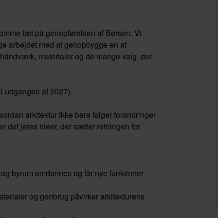
t komme tæt på genopførelsen af Børsen. Vi
lge arbejdet med at genopbygge en af
 håndværk, materialer og de mange valg, der
til udgangen af 2027).
ordan arkitektur ikke bare følger forandringer
det jeres idéer, der sætter retningen for
r og byrum omdannes og får nye funktioner
aterialer og genbrug påvirker arkitekturens