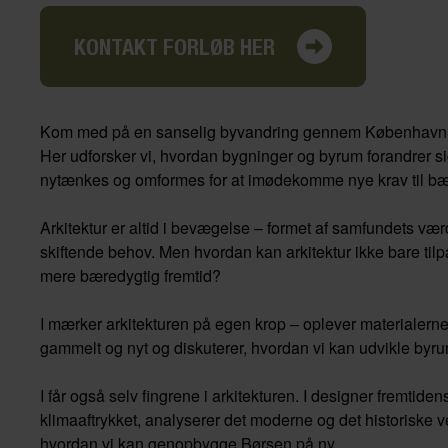
KONTAKT FORLØB HER
Kom med på en sanselig byvandring gennem København
Her udforsker vi, hvordan bygninger og byrum forandrer si
nytænkes og omformes for at imødekomme nye krav til bær
Arkitektur er altid i bevægelse – formet af samfundets vær
skiftende behov. Men hvordan kan arkitektur ikke bare til
mere bæredygtig fremtid?
I mærker arkitekturen på egen krop – oplever materialern
gammelt og nyt og diskuterer, hvordan vi kan udvikle byru
I får også selv fingrene i arkitekturen. I designer fremti
klimaaftrykket, analyserer det moderne og det historiske ve
hvordan vi kan genopbygge Børsen på ny.