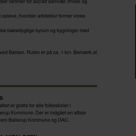
aber rammer for socialt samvær, trivsel og
at opleve, hvordan arkitektur former vores
 skabe bæredygtige byrum og bygninger med
r ved Børsen. Ruten er på ca. 1 km. Bemærk at
IS
øbet er gratis for alle folkeskoler i
lerup Kommune. Der er indgået en aftale
lem Ballerup Kommune og DAC.