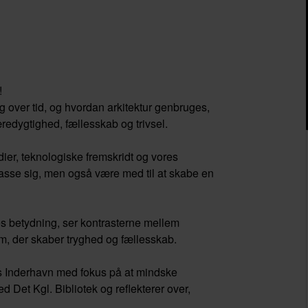
!
g over tid, og hvordan arkitektur genbruges,
edygtighed, fællesskab og trivsel.
dier, teknologiske fremskridt og vores
passe sig, men også være med til at skabe en
es betydning, ser kontrasterne mellem
m, der skaber tryghed og fællesskab.
dens Inderhavn med fokus på at mindske
d Det Kgl. Bibliotek og reflekterer over,