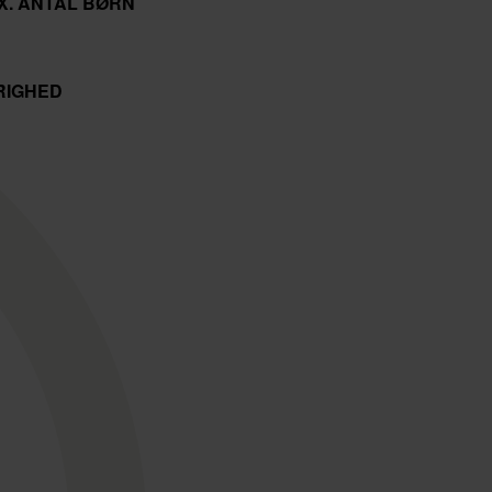
X. ANTAL BØRN
RIGHED