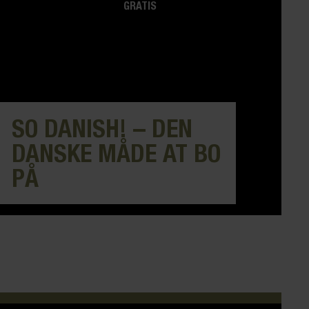
GRATIS
SO DANISH! – DEN
DANSKE MÅDE AT BO
PÅ