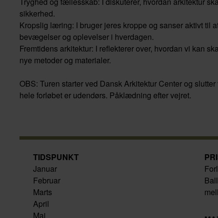
Tryghed og fællesskab: I diskuterer, hvordan arkitektur sk
sikkerhed.
Kropslig læring: I bruger jeres kroppe og sanser aktivt til 
bevægelser og oplevelser i hverdagen.
Fremtidens arkitektur: I reflekterer over, hvordan vi kan
nye metoder og materialer.
OBS: Turen starter ved Dansk Arkitektur Center og slutte
hele forløbet er udendørs. Påklædning efter vejret.
TIDSPUNKT
PR
Januar
Forl
Februar
Bal
Marts
mel
April
Maj