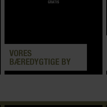
GRATIS
VORES
BÆREDYGTIGE BY