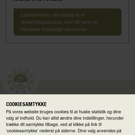
Førstehjælpskursus
Lad eleverne i din klasse få et
førstehjælpskursus, hvor de lærer at
håndtere forskellige situationer.
COOKIESAMTYKKE
Skolen i Virkeligheden
På vores website bruges cookies til at huske statistik og dine
Ballerup Kommune
valg af indhold. Du kan altid ændre dine indstillinger, herunder
Hold-an Vej 7
trække dit samtykke tilbage, ved at klikke på link til
’cookiesamtykke’ nederst på siderne. Dine valg anvendes på
2750 Ballerup