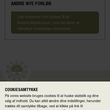
ANDRE NYE FORLØB
Førstehjælpskursus
Lad eleverne i din klasse få et
førstehjælpskursus, hvor de lærer at
håndtere forskellige situationer.
COOKIESAMTYKKE
Skolen i Virkeligheden
På vores website bruges cookies til at huske statistik og dine
Ballerup Kommune
valg af indhold. Du kan altid ændre dine indstillinger, herunder
Hold-an Vej 7
trække dit samtykke tilbage, ved at klikke på link til