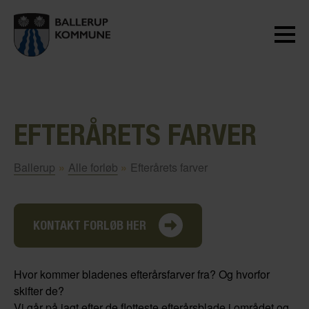
EFTERÅRETS FARVER
Ballerup
»
Alle forløb
»
Efterårets farver
KONTAKT FORLØB HER
Hvor kommer bladenes efterårsfarver fra? Og hvorfor
skifter de?
Vi går på jagt efter de flotteste efterårsblade i området og