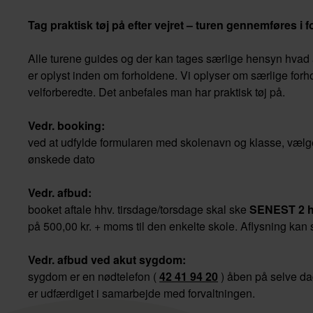
Tag praktisk tøj på efter vejret – turen gennemføres i fo
Alle turene guides og der kan tages særlige hensyn hvad
er oplyst inden om forholdene. Vi oplyser om særlige for
velforberedte. Det anbefales man har praktisk tøj på.
Vedr. bo
ved at udfylde formularen med skolenavn og klasse, vælge h
ønskede dato
Vedr. a
booket aftale hhv. tirsdage/torsdage skal ske
SENEST 2 h
på 500,00 kr. + moms til den enkelte skole. Aflysning kan 
Vedr. afbud ved a
sygdom er en nødtelefon (
42 41 94 20
) åben på selve da
er udfærdiget i samarbejde med forvaltningen.