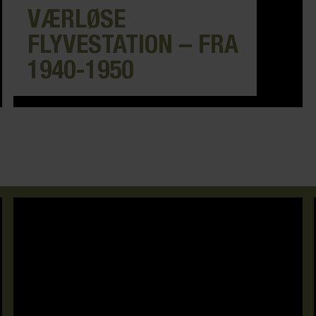
VÆRLØSE
FLYVESTATION – FRA
1940-1950