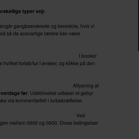
rskellige typer vejr.
 angår gangbesværede og kørestole, hvis vi
hold så de ansvarlige lærere kan være
oking:
I booker
vilket forløb/tur I ønsker, og klikke på den
fbud:
Aflysning af
verdage før
. Udeblivelse udløser et gebyr
ske via kommentarfelt i turbekræftelse.
kut sygdom:
Ved
gen mellem 0800 og 0900. Disse betingelser