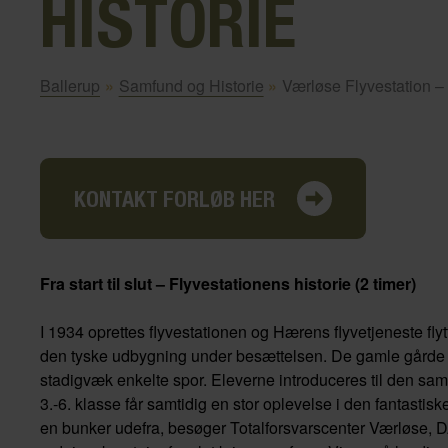
HISTORIE
Ballerup
»
Samfund og Historie
»
Værløse Flyvestation – F
KONTAKT FORLØB HER
Fra start til slut – Flyvestationens historie (2 timer)
I 1934 oprettes flyvestationen og Hærens flyvetjeneste fly
den tyske udbygning under besættelsen. De gamle gårde bl
stadigvæk enkelte spor. Eleverne introduceres til den saml
3.-6. klasse får samtidig en stor oplevelse i den fantastiske 
en bunker udefra, besøger Totalforsvarscenter Værløse