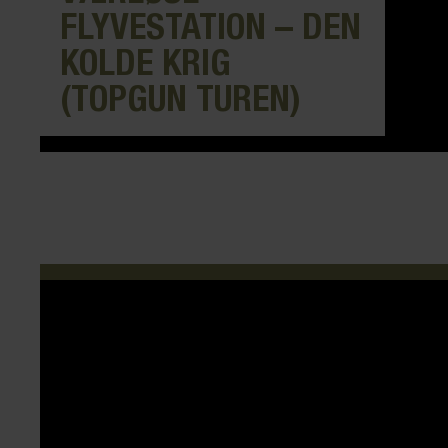
FLYVESTATION – DEN
KOLDE KRIG
(TOPGUN TUREN)