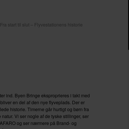
ra start til slut – Flyvestationens historie
tter ind. Byen Bringe eksproprieres i takt med
iver en del af den nye flyveplads. Der er
ede historie. Timerne går hurtigt og børn fra
natur. Vi ser nogle af de tyske stillinger, ser
, DAFARO og ser nærmere på Brand- og