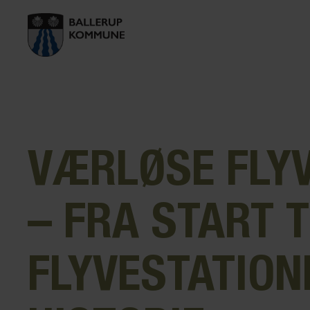
VÆRLØSE FLY
– FRA START T
FLYVESTATION