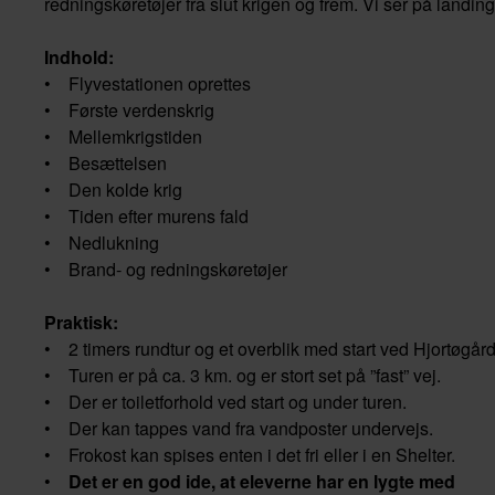
redningskøretøjer fra slut krigen og frem. Vi ser på landin
Indhold:
• Flyvestationen oprettes
• Første verdenskrig
• Mellemkrigstiden
• Besættelsen
• Den kolde krig
• Tiden efter murens fald
• Nedlukning
• Brand- og redningskøretøjer
Praktisk:
• 2 timers rundtur og et overblik med start ved Hjortøgår
• Turen er på ca. 3 km. og er stort set på ”fast” vej.
• Der er toiletforhold ved start og under turen.
• Der kan tappes vand fra vandposter undervejs.
• Frokost kan spises enten i det fri eller i en Shelter.
•
Det er en god ide, at eleverne har en lygte med