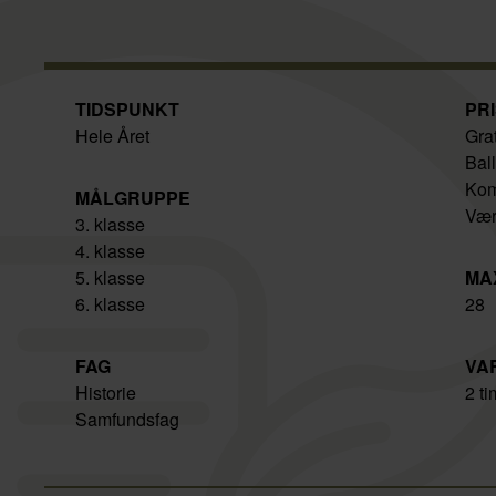
TIDSPUNKT
PR
Hele Året
Grat
Bal
Kom
MÅLGRUPPE
Vær
3. klasse
4. klasse
5. klasse
MA
6. klasse
28
FAG
VA
Historie
2 ti
Samfundsfag