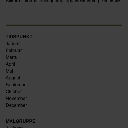
Stikord: Informationssøgning, opgaveskrivning, kildekritik
TIDSPUNKT
Januar
Februar
Marts
April
Maj
August
September
Oktober
November
December
MÅLGRUPPE
7. klasse