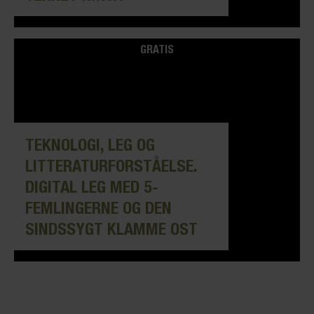
GRATIS
TEKNOLOGI, LEG OG
LITTERATURFORSTÅELSE.
DIGITAL LEG MED 5-
FEMLINGERNE OG DEN
SINDSSYGT KLAMME OST