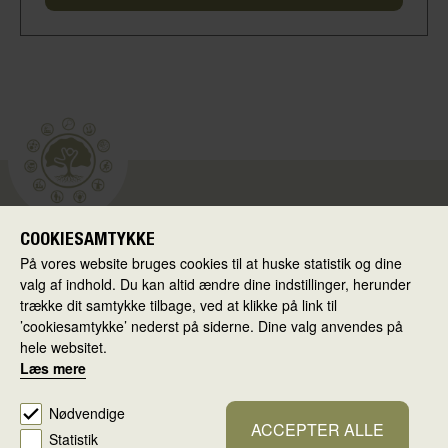
COOKIESAMTYKKE
Skolen i Virkeligheden
På vores website bruges cookies til at huske statistik og dine
Ballerup Kommune
valg af indhold. Du kan altid ændre dine indstillinger, herunder
Hold-an Vej 7
trække dit samtykke tilbage, ved at klikke på link til
’cookiesamtykke’ nederst på siderne. Dine valg anvendes på
2750 Ballerup
hele websitet.
Læs mere
Cookiepolitik
Persondatapolitik
Cookiesamtykke
Nødvendige
ACCEPTER ALLE
Statistik
Redigér