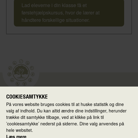
Førstehjælpskursus
Lad eleverne i din klasse få et
førstehjælpskursus, hvor de lærer at
håndtere forskellige situationer.
COOKIESAMTYKKE
Skolen i Virkeligheden
På vores website bruges cookies til at huske statistik og dine
Ballerup Kommune
valg af indhold. Du kan altid ændre dine indstillinger, herunder
Hold-an Vej 7
trække dit samtykke tilbage, ved at klikke på link til
’cookiesamtykke’ nederst på siderne. Dine valg anvendes på
2750 Ballerup
hele websitet.
Læs mere