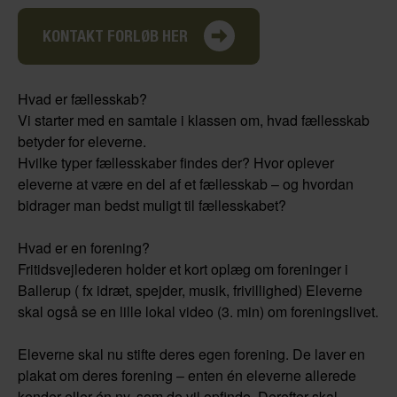
KONTAKT FORLØB HER
Hvad er fællesskab?
Vi starter med en samtale i klassen om, hvad fællesskab
betyder for eleverne.
Hvilke typer fællesskaber findes der? Hvor oplever
eleverne at være en del af et fællesskab – og hvordan
bidrager man bedst muligt til fællesskabet?
Hvad er en forening?
Fritidsvejlederen holder et kort oplæg om foreninger i
Ballerup ( fx idræt, spejder, musik, frivillighed) Eleverne
skal også se en lille lokal video (3. min) om foreningslivet.
Eleverne skal nu stifte deres egen forening. De laver en
plakat om deres forening – enten én eleverne allerede
kender eller én ny, som de vil opfinde. Derefter skal