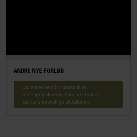
ANDRE NYE FORLØB
Førstehjælpskursus
Lad eleverne i din klasse få et
førstehjælpskursus, hvor de lærer at
håndtere forskellige situationer.