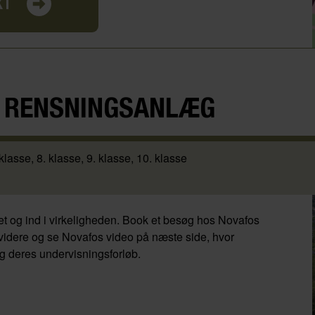
KT
 RENSNINGSANLÆG
 klasse
8. klasse
9. klasse
10. klasse
et og ind i virkeligheden. Book et besøg hos Novafos
k videre og se Novafos video på næste side, hvor
og deres undervisningsforløb.