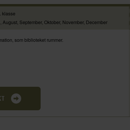
. klasse
j
August
September
Oktober
November
December
ation, som biblioteket rummer.
KT