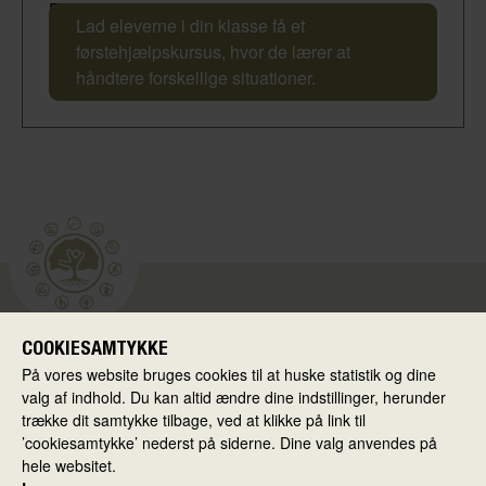
Førstehjælpskursus
Lad eleverne i din klasse få et
førstehjælpskursus, hvor de lærer at
håndtere forskellige situationer.
COOKIESAMTYKKE
Skolen i Virkeligheden
På vores website bruges cookies til at huske statistik og dine
Ballerup Kommune
valg af indhold. Du kan altid ændre dine indstillinger, herunder
Hold-an Vej 7
trække dit samtykke tilbage, ved at klikke på link til
’cookiesamtykke’ nederst på siderne. Dine valg anvendes på
2750 Ballerup
hele websitet.