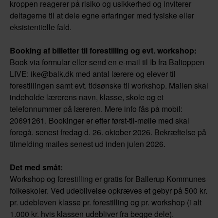
kroppen reagerer på risiko og usikkerhed og inviterer
deltagerne til at dele egne erfaringer med fysiske eller
eksistentielle fald.
Booking af billetter til forestilling og evt. workshop:
Book via formular eller send en e-mail til Ib fra Baltoppen
LIVE: ike@balk.dk med antal lærere og elever til
forestillingen samt evt. tidsønske til workshop. Mailen skal
indeholde lærerens navn, klasse, skole og et
telefonnummer på læreren. Mere info fås på mobil:
20691261. Bookinger er efter først-til-mølle med skal
foregå. senest fredag d. 26. oktober 2026. Bekræftelse på
tilmelding mailes senest ud inden julen 2026.
Det med småt:
Workshop og forestilling er gratis for Ballerup Kommunes
folkeskoler. Ved udeblivelse opkræves et gebyr på 500 kr.
pr. udebleven klasse pr. forestilling og pr. workshop (i alt
1.000 kr. hvis klassen udebliver fra begge dele).