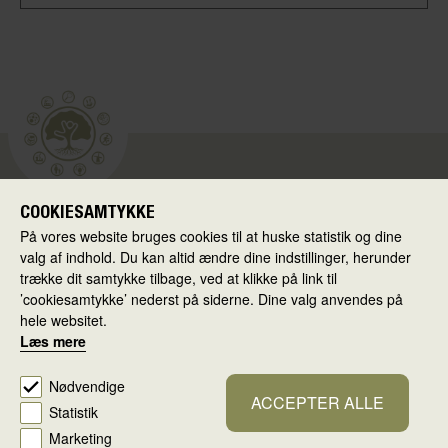
COOKIESAMTYKKE
Skolen i Virkeligheden
På vores website bruges cookies til at huske statistik og dine
Ballerup Kommune
valg af indhold. Du kan altid ændre dine indstillinger, herunder
Hold-an Vej 7
trække dit samtykke tilbage, ved at klikke på link til
’cookiesamtykke’ nederst på siderne. Dine valg anvendes på
2750 Ballerup
hele websitet.
Læs mere
Cookiepolitik
Persondatapolitik
Cookiesamtykke
Nødvendige
ACCEPTER ALLE
Statistik
Redigér
Marketing