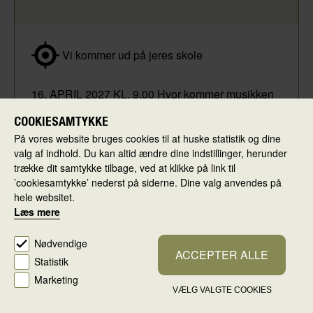
Vi kommer ud på jeres skole
16. APRIL 2027 KL. 9.00 Hvor kommer musikken
fra? Hvordan opstår idéer til melodier? Og hvem
COOKIESAMTYKKE
står egentlig bag al den musik? Mød komponisten
På vores website bruges cookies til at huske statistik og dine
Pernille Sejlund Ensemble på Resonansen i
valg af indhold. Du kan altid ændre dine indstillinger, herunder
Skovlunde, og lad mellemtrinnet blive klogere på
trække dit samtykke tilbage, ved at klikke på link til
det at skabe ny musik.
’cookiesamtykke’ nederst på siderne. Dine valg anvendes på
hele websitet.
Læs mere
MERE INFO OG KONTAKT
Nødvendige
ACCEPTER ALLE
Statistik
Marketing
VÆLG VALGTE COOKIES