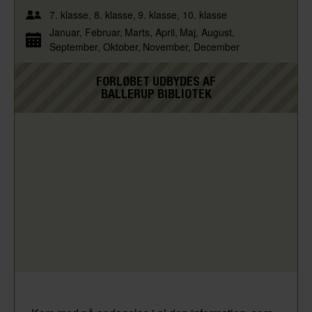
7. klasse
8. klasse
9. klasse
10. klasse
Januar
Februar
Marts
April
Maj
August
September
Oktober
November
December
FORLØBET UDBYDES AF
BALLERUP BIBLIOTEK