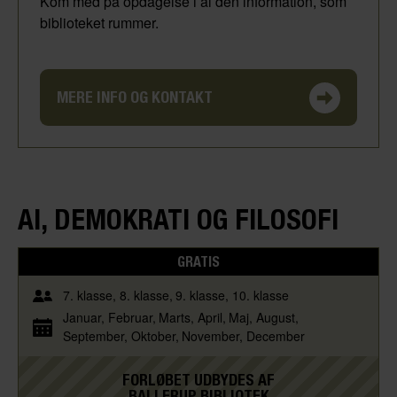
Kom med på opdagelse i al den information, som
biblioteket rummer.
MERE INFO OG KONTAKT
AI, DEMOKRATI OG FILOSOFI
GRATIS
7. klasse
8. klasse
9. klasse
10. klasse
Januar
Februar
Marts
April
Maj
August
September
Oktober
November
December
FORLØBET UDBYDES AF
BALLERUP BIBLIOTEK