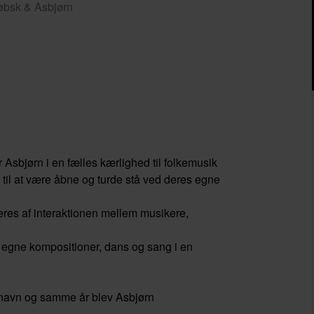
øbsk & Asbjørn
sbjørn i en fælles kærlighed til folkemusik
til at være åbne og turde stå ved deres egne
res af interaktionen mellem musikere,
de egne kompositioner, dans og sang i en
navn og samme år blev Asbjørn