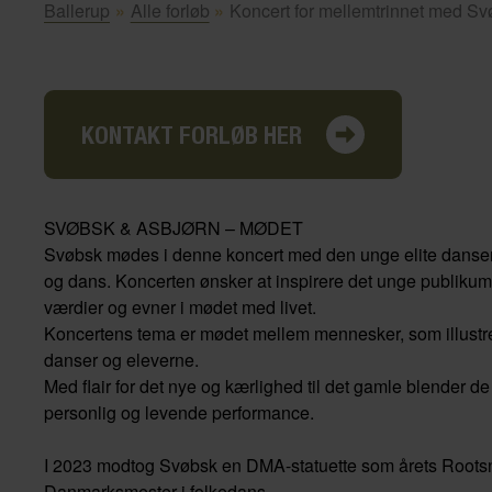
Ballerup
»
Alle forløb
»
Koncert for mellemtrinnet med Sv
KONTAKT FORLØB HER
SVØBSK & ASBJØRN – MØDET
Svøbsk mødes i denne koncert med den unge elite danser A
og dans. Koncerten ønsker at inspirere det unge publikum 
værdier og evner i mødet med livet.
Koncertens tema er mødet mellem mennesker, som illustre
danser og eleverne.
Med flair for det nye og kærlighed til det gamle blender 
personlig og levende performance.
I 2023 modtog Svøbsk en DMA-statuette som årets Roots
Danmarksmester i folkedans.