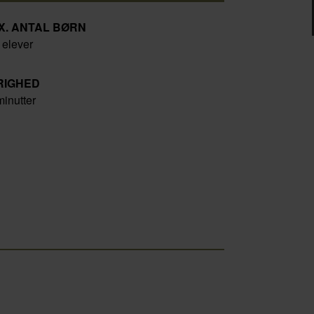
X. ANTAL BØRN
 elever
RIGHED
minutter